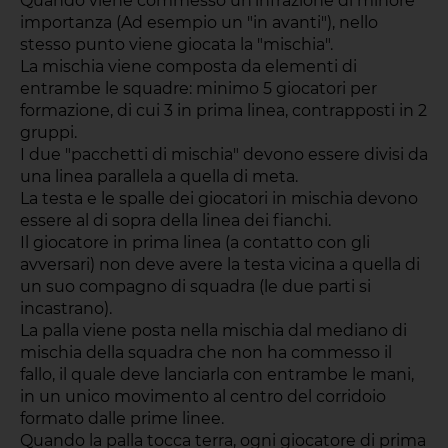
Quando viene commesso un'infrazione di minore
importanza (Ad esempio un "in avanti"), nello
stesso punto viene giocata la "mischia".
La mischia viene composta da elementi di
entrambe le squadre: minimo 5 giocatori per
formazione, di cui 3 in prima linea, contrapposti in 2
gruppi.
I due "pacchetti di mischia" devono essere divisi da
una linea parallela a quella di meta.
La testa e le spalle dei giocatori in mischia devono
essere al di sopra della linea dei fianchi.
Il giocatore in prima linea (a contatto con gli
avversari) non deve avere la testa vicina a quella di
un suo compagno di squadra (le due parti si
incastrano).
La palla viene posta nella mischia dal mediano di
mischia della squadra che non ha commesso il
fallo, il quale deve lanciarla con entrambe le mani,
in un unico movimento al centro del corridoio
formato dalle prime linee.
Quando la palla tocca terra, ogni giocatore di prima