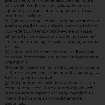
avanzamento prima dell'arresto del maul avrà il
diritto dell'introduzione del pallone. Se nessuna
squadra stava avanzando, la squadra in attacco
introdurrà il pallone.
(d) Quando un maul rimane stazionario o smette di
avanzare, ma il pallone si sta muovendo e l'arbitro
può vederlo, un tempo ragionevole è concesso
affinché il pallone esca dal maul. Se non esce nei
limiti di un tempo ragionevole sarà assegnata una
mischia.
(e) Una volta che un maul ha smesso di avanzare
non deve ricominciare a muoversi. Sarà assegnata
una mischia.
(f) Quando il pallone in un maul diventa ingiocabile,
l'arbitro non deve consentire una lotta prolungata.
Sarà assegnata una mischia.
(g) Se il portatore del pallone in un maul va a terra,
come pure se è con una o entrambe le ginocchia a
terra o è seduto, l'arbitro ordinerà una mischia a
meno che il pallone sia immediatamente
disponibile.