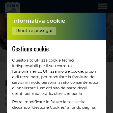
Informativa cookie
Rifiuta e prosegui
Gestione cookie
Questo sito utilizza cookie tecnici
indispensabili per il suo corretto
Rugby
/
Regole
funzionamento. Utilizza inoltre cookie, propri
o di terze parti, per modulare la fornitura dei
REGOLAMENTO DI GIOCO RUGBY
servizi in modo personalizzato, consentendoci
di analizzare l'uso del sito da parte degli
Quelle qui elencate sono solo le regole principali del
utenti per migliorarlo, oltre che per la
rugby a 15, la versione più celebre e giocata nel mondo
profilazione e, in alcuni casi, per inviarti
Potrai modificare in futuro la tua scelta
ed in Italia.
proposte o messaggi pubblicitari. Puoi
cliccando "Gestione Cookies" a fondo pagina.
accettare tutti i cookie da noi utilizzati, o