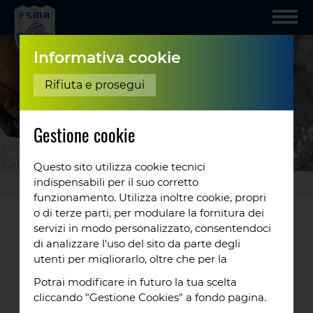
Informativa cookie
Rifiuta e prosegui
Gestione cookie
Questo sito utilizza cookie tecnici
indispensabili per il suo corretto
Rugby 7s
/
Nazionale
...
funzionamento. Utilizza inoltre cookie, propri
o di terze parti, per modulare la fornitura dei
NAZIONALE MASCHILE SEVEN
servizi in modo personalizzato, consentendoci
di analizzare l'uso del sito da parte degli
Lo Sguardo al Futuro
utenti per migliorarlo, oltre che per la
profilazione e, in alcuni casi, per inviarti
Oggi la Nazionale guarda avanti con
Potrai modificare in futuro la tua scelta
proposte o messaggi pubblicitari. Puoi
entusiasmo. Le prossima grande sfida sarà ai
cliccando "Gestione Cookies" a fondo pagina.
accettare tutti i cookie da noi utilizzati, o
Giochi dei Piccoli Stati d'Europa di Monaco