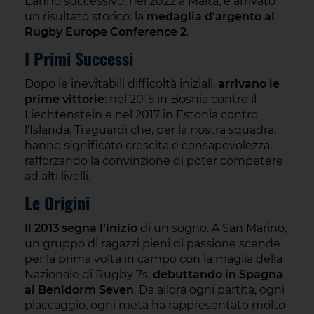
L’anno successivo, nel 2022 a Malta, è arrivato
un risultato storico: la
medaglia d’argento al
Rugby Europe Conference 2
.
I Primi Successi
Dopo le inevitabili difficoltà iniziali,
arrivano le
prime vittorie
: nel 2015 in Bosnia contro il
Liechtenstein e nel 2017 in Estonia contro
l’Islanda. Traguardi che, per la nostra squadra,
hanno significato crescita e consapevolezza,
rafforzando la convinzione di poter competere
ad alti livelli.
Le Origini
Il 2013 segna l’inizio
di un sogno. A San Marino,
un gruppo di ragazzi pieni di passione scende
per la prima volta in campo con la maglia della
Nazionale di Rugby 7s,
debuttando in Spagna
al Benidorm Seven
. Da allora ogni partita, ogni
placcaggio, ogni meta ha rappresentato molto