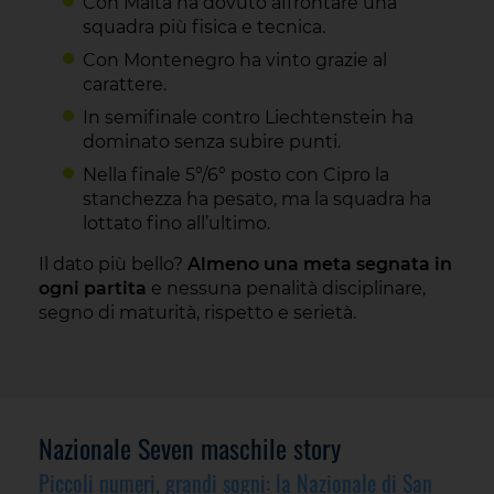
Con Malta ha dovuto affrontare una
squadra più fisica e tecnica.
Con Montenegro ha vinto grazie al
carattere.
In semifinale contro Liechtenstein ha
dominato senza subire punti.
Nella finale 5°/6° posto con Cipro la
stanchezza ha pesato, ma la squadra ha
lottato fino all’ultimo.
Il dato più bello?
Almeno una meta segnata in
ogni partita
e nessuna penalità disciplinare,
segno di maturità, rispetto e serietà.
Nazionale Seven maschile story
Piccoli numeri, grandi sogni: la Nazionale di San